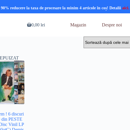
90% reducere la taxa de procesare la minim 4 articole în coș! Detalii
aici.
0,00
lei
Magazin
Despre noi
Coș
de
cumpărături
EPUIZAT
m ! 6 discuri
re din PESTE
Disc Vinil LP
lotC) Demis