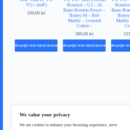
VG+ (lotF)
Roussos – U2 – Al
Roussos
Bano Romina Power –
Bano Rom
109,00
lei
Boney-M – Bob
Boney
Marley – Leonard
Marley
Cohen –
Co
589,00
lei
33
Anunță-mă când revine
Anunță-mă când revine
Anunță-mă
We value your privacy
We use cookies to enhance your browsing experience, serve