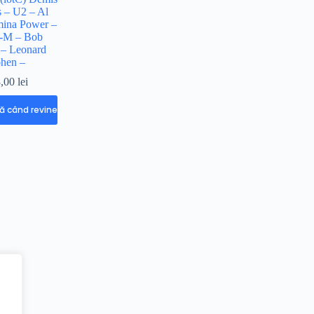
 – U2 – Al
ina Power –
-M – Bob
 – Leonard
hen –
3,00
lei
 când revine