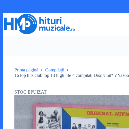
Sari
la
conținut
Prima pagină
Compilații
16 top hits club top 13 high life 4 compilati Disc vinil* ? Ya
STOC EPUIZAT