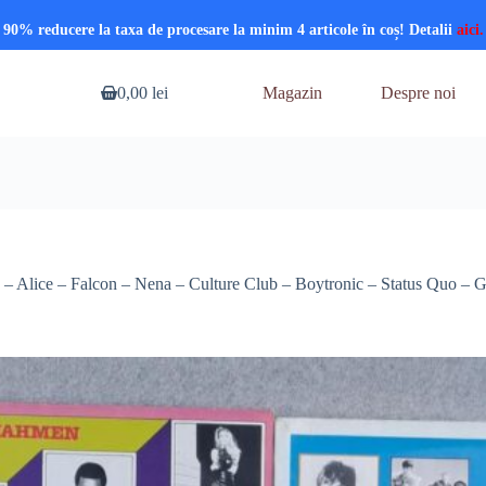
90% reducere la taxa de procesare la minim 4 articole în coș! Detalii
aici.
0,00
lei
Magazin
Despre noi
Coș
de
cumpărături
zoo – Alice – Falcon – Nena – Culture Club – Boytronic – Status Quo – 