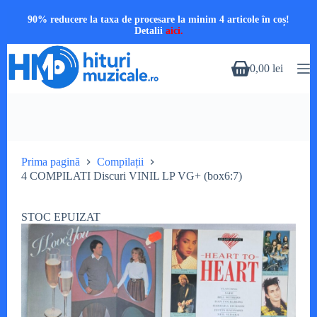
90% reducere la taxa de procesare la minim 4 articole în coș!
Detalii
aici.
Sari
la
0,00
lei
Coș
conținut
de
cumpărături
Prima pagină
Compilații
4 COMPILATI Discuri VINIL LP VG+ (box6:7)
STOC EPUIZAT