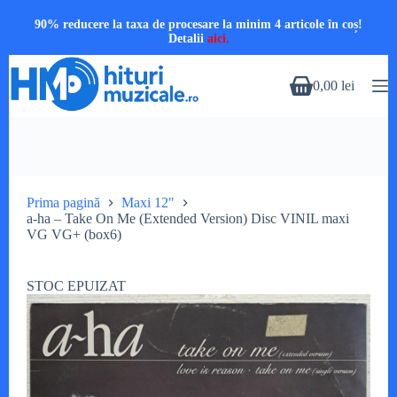
90% reducere la taxa de procesare la minim 4 articole în coș!
Detalii
aici.
Sari
la
0,00
lei
Coș
conținut
de
cumpărături
Prima pagină
Maxi 12"
a-ha – Take On Me (Extended Version) Disc VINIL maxi
VG VG+ (box6)
STOC EPUIZAT