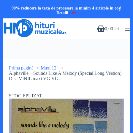
90% reducere la taxa de procesare la minim 4 articole în coș!
Detalii
aici.
Sari
la
0,00
lei
Coș
conținut
de
cumpărături
Prima pagină
Maxi 12"
Alphaville – Sounds Like A Melody (Special Long Version)
Disc VINIL maxi VG VG-
STOC EPUIZAT