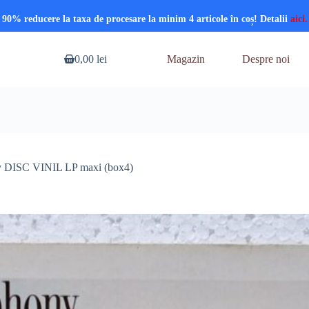
90% reducere la taxa de procesare la minim 4 articole în coș! Detalii
aici.
0,00
lei
Magazin
Despre noi
Coș
de
cumpărături
y DISC VINIL LP maxi (box4)