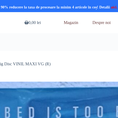
90% reducere la taxa de procesare la minim 4 articole în coș! Detalii
aici.
0,00
lei
Magazin
Despre noi
Coș
de
cumpărături
Big Disc VINIL MAXI VG (R)