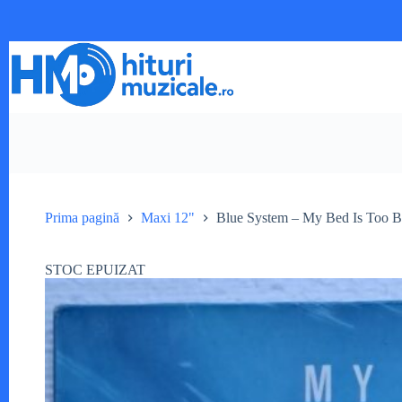
Sari
la
conținut
Prima pagină
Maxi 12"
Blue System – My Bed Is Too 
STOC EPUIZAT