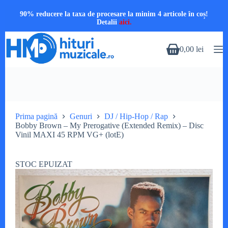
90% reducere la taxa de procesare la minim 4 articole în coș!
Detalii
aici.
Sari
la
0,00
lei
Coș
conținut
de
cumpărături
Prima pagină
Genuri
DJ / Hip-Hop / Rap
Bobby Brown – My Prerogative (Extended Remix) – Disc
Vinil MAXI 45 RPM VG+ (lotE)
STOC EPUIZAT