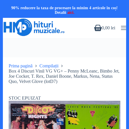
90% reducere la taxa de procesare la minim 4 articole în coș!
Detalii
aici.
Sari
la
0,00
lei
Coș
conținut
de
cumpărături
Prima pagină
Compilații
Box 4 Discuri Vinil VG VG+ – Penny McLeanc, Bimbo Jet,
Joe Cocker, T. Rex, Daniel Boone, Markus, Nena, Status
Quo, Velvet Glove (lotD7)
STOC EPUIZAT