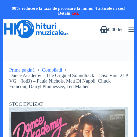
90% reducere la taxa de procesare la minim 4 articole în coș!
Detalii
aici.
Sari
la
0,00
lei
Coș
conținut
de
cumpărături
Prima pagină
Compilații
Dance Academy – The Original Soundtrack – Disc Vinil 2LP
VG+ (lotB) – Paula Nichols, Matt Di Napoli, Chuck
Francour, Darryl Phinnessee, Ted Mather
STOC EPUIZAT