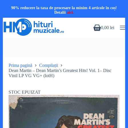
90% reducere la taxa de procesare la minim 4 articole în coș!
Detalii
aici.
Sari
la
0,00
lei
Coș
conținut
de
cumpărături
Prima pagină
Compilații
Dean Martin – Dean Martin’s Greatest Hits! Vol. 1– Disc
Vinil LP VG VG+ (lotH)
STOC EPUIZAT