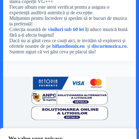
starea coperții VG+++
Fiecare album este atent verificat pentru a asigura o
experiență auditivă autentică și de excepție.
Mulțumim pentru încredere și sperăm să te bucuri de muzica
ta preferată!
Colecția noastră de
viniluri sub 60 lei
îți aduce muzică bună
fără a-ți afecta bugetul!
Dacă nu ai găsit ceea ce cauți aici, te invităm să explorezi și
ofertele noastre de pe
hifiaudiomix.eu
și
discurimuzica.ro
.
Suntem siguri că vei găsi ceva pe placul tău!
Despre noi
We value your privacy