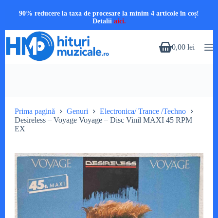
90% reducere la taxa de procesare la minim 4 articole în coș!
Detalii
aici.
Sari
la
0,00
lei
Coș
conținut
de
cumpărături
Prima pagină
Genuri
Electronica/ Trance /Techno
Desireless – Voyage Voyage – Disc Vinil MAXI 45 RPM
EX