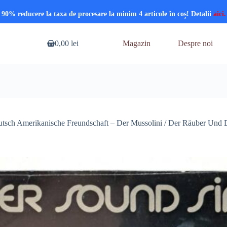
90% reducere la taxa de procesare la minim 4 articole în coș! Detalii
aici.
0,00
lei
Magazin
Despre noi
Coș
de
cumpărături
tsch Amerikanische Freundschaft – Der Mussolini / Der Räuber Und