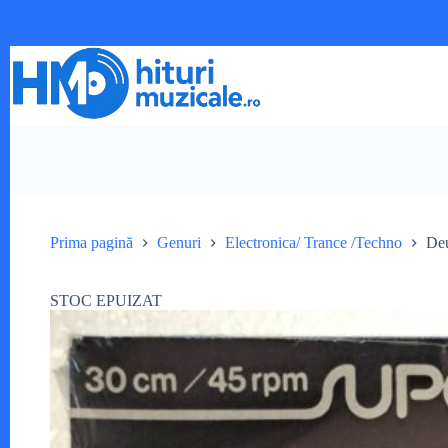
Sari
la
conținut
Prima pagină
Genuri
Electronica/ Trance /Techno
Deu
STOC EPUIZAT