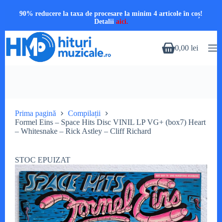
90% reducere la taxa de procesare la minim 4 articole în coș!
Detalii
aici.
Sari
la
0,00
lei
Coș
conținut
de
cumpărături
Prima pagină
Compilații
Formel Eins – Space Hits Disc VINIL LP VG+ (box7) Heart
– Whitesnake – Rick Astley – Cliff Richard
STOC EPUIZAT