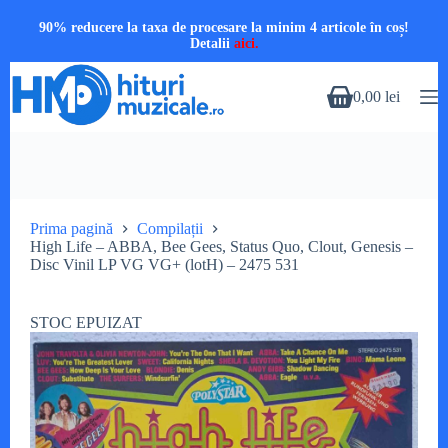
90% reducere la taxa de procesare la minim 4 articole în coș!
Detalii
aici.
Sari
la
0,00
lei
Coș
conținut
de
cumpărături
Prima pagină
Compilații
High Life – ABBA, Bee Gees, Status Quo, Clout, Genesis –
Disc Vinil LP VG VG+ (lotH) – 2475 531
STOC EPUIZAT