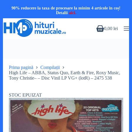
90% reducere la taxa de procesare la minim 4 articole în coș!
Detalii
aici.
Sari
la
0,00
lei
Coș
conținut
de
cumpărături
Prima pagină
Compilații
High Life – ABBA, Status Quo, Earth & Fire, Roxy Music,
Tony Christie– – Disc Vinil LP VG+ (lotR) – 2475 538
STOC EPUIZAT