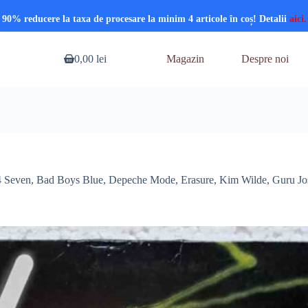
90% reducere la taxa de procesare la minim 4 articole în coș! Detalii
aici.
0,00
lei
Magazin
Despre noi
Coș
de
cumpărături
4 Seven, Bad Boys Blue, Depeche Mode, Erasure, Kim Wilde, Guru Jos