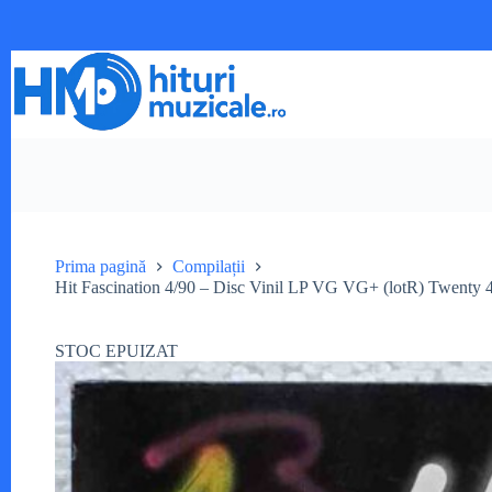
Sari
la
conținut
Prima pagină
Compilații
Hit Fascination 4/90 – Disc Vinil LP VG VG+ (lotR) Twenty 
STOC EPUIZAT