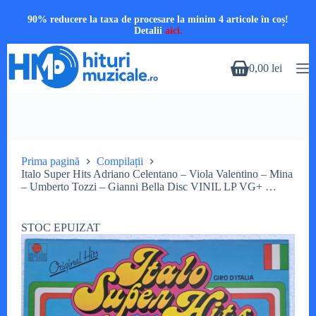
90% reducere la taxa de procesare la minim 4 articole în coș!
Detalii
aici.
Sari
la
0,00
lei
Coș
conținut
de
cumpărături
Prima pagină
Compilații
Italo Super Hits Adriano Celentano – Viola Valentino – Mina
– Umberto Tozzi – Gianni Bella Disc VINIL LP VG+ …
STOC EPUIZAT