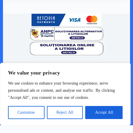
Despre noi
We value your privacy
Termeni și condiții
Livrare și retururi
We use cookies to enhance your browsing experience, serve
Politica de confidențialitate
personalised ads or content, and analyse our traffic. By clicking
Formular retur
"Accept All", you consent to our use of cookies.
AUDIO VINTAGE S.R.L.
Customise
Reject All
Accept All
Jud. Timiș, Mun. Timișoara, Str. Titan, 4
CUI: 51415401 / J2025016743004
Telefon: +40 722 220 434