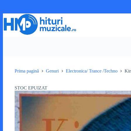
Sari
la
conținut
Prima pagină
Genuri
Electronica/ Trance /Techno
Kim
STOC EPUIZAT