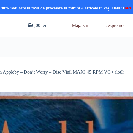
90% reducere la taxa de procesare la minim 4 articole în coș! Detalii
aici.
0,00
lei
Magazin
Despre noi
Coș
de
cumpărături
 Appleby – Don’t Worry – Disc Vinil MAXI 45 RPM VG+ (lotI)