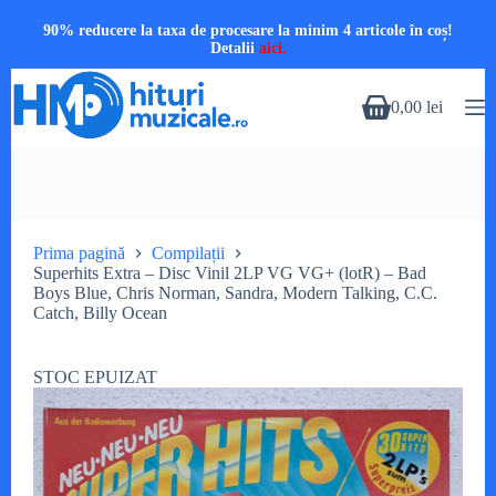
90% reducere la taxa de procesare la minim 4 articole în coș!
Detalii
aici.
Sari
la
0,00
lei
Coș
conținut
de
cumpărături
Prima pagină
Compilații
Superhits Extra – Disc Vinil 2LP VG VG+ (lotR) – Bad
Boys Blue, Chris Norman, Sandra, Modern Talking, C.C.
Catch, Billy Ocean
STOC EPUIZAT