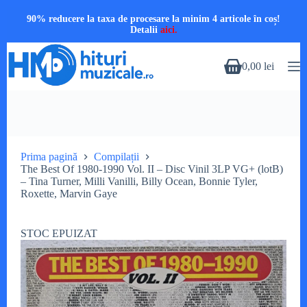
90% reducere la taxa de procesare la minim 4 articole în coș!
Detalii
aici.
Sari
la
0,00
lei
Coș
conținut
de
cumpărături
Prima pagină
Compilații
The Best Of 1980-1990 Vol. II – Disc Vinil 3LP VG+ (lotB)
– Tina Turner, Milli Vanilli, Billy Ocean, Bonnie Tyler,
Roxette, Marvin Gaye
STOC EPUIZAT