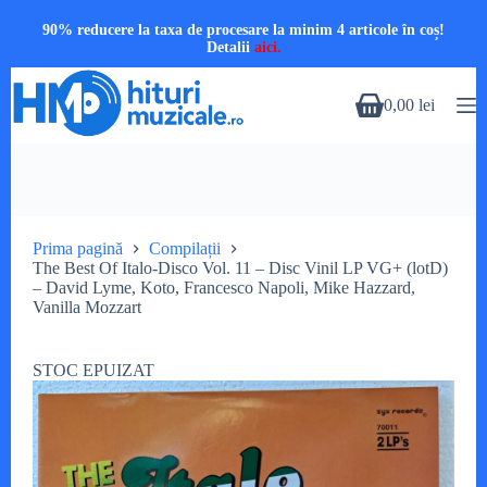
90% reducere la taxa de procesare la minim 4 articole în coș!
Detalii
aici.
Sari
la
0,00
lei
Coș
conținut
de
cumpărături
Prima pagină
Compilații
The Best Of Italo-Disco Vol. 11 – Disc Vinil LP VG+ (lotD)
– David Lyme, Koto, Francesco Napoli, Mike Hazzard,
Vanilla Mozzart
STOC EPUIZAT