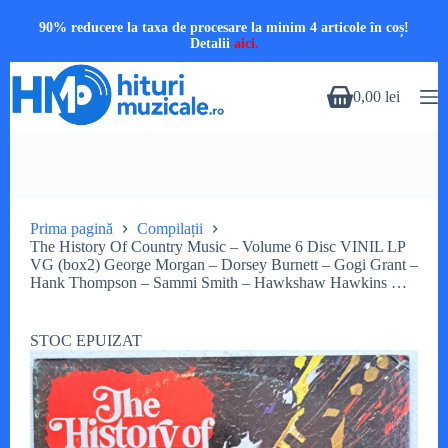
90% reducere la taxa de procesare la minim 4 articole în coș!
Detalii
aici.
Sari
la
0,00
lei
Coș
conținut
de
cumpărături
Prima pagină
Compilații
The History Of Country Music – Volume 6 Disc VINIL LP
VG (box2) George Morgan – Dorsey Burnett – Gogi Grant –
Hank Thompson – Sammi Smith – Hawkshaw Hawkins …
STOC EPUIZAT