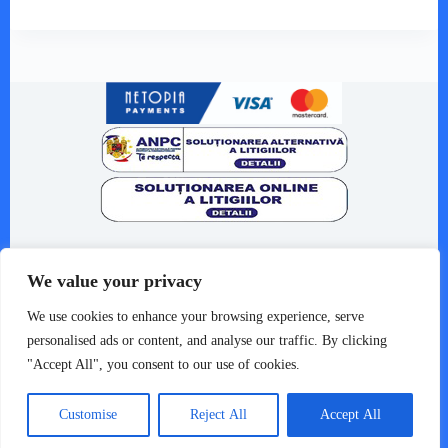
Despre noi
We value your privacy
Termeni și condiții
Livrare și retururi
We use cookies to enhance your browsing experience, serve
Politica de confidențialitate
personalised ads or content, and analyse our traffic. By clicking
Formular retur
"Accept All", you consent to our use of cookies.
AUDIO VINTAGE S.R.L.
Customise
Reject All
Accept All
Jud. Timiș, Mun. Timișoara, Str. Titan, 4