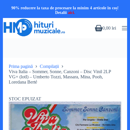
90% reducere la taxa de procesare la minim 4 articole în coș!
Detalii
aici.
Sari
la
0,00
lei
Coș
conținut
de
cumpărături
Prima pagină
Compilații
Viva Italia – Sommer, Sonne, Canzoni – Disc Vinil 2LP
VG+ (lotI) – Umberto Tozzi, Massara, Mina, Pooh,
Loredana Berté
STOC EPUIZAT