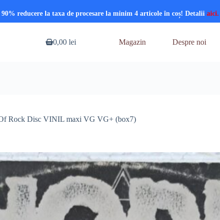
90% reducere la taxa de procesare la minim 4 articole în coș! Detalii
aici.
0,00
lei
Magazin
Despre noi
Coș
de
cumpărături
 Of Rock Disc VINIL maxi VG VG+ (box7)