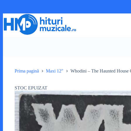
Sari
la
conținut
Prima pagină
Maxi 12"
Whodini – The Haunted House
STOC EPUIZAT