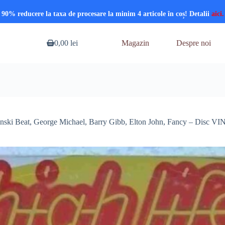
90% reducere la taxa de procesare la minim 4 articole în coș! Detalii
aici.
0,00
lei
Magazin
Despre noi
Coș
de
cumpărături
onski Beat, George Michael, Barry Gibb, Elton John, Fancy – Disc 