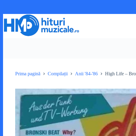
Sari
la
conținut
Prima pagină
Compilații
Anii '84-'86
High Life – Br