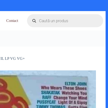
Products
search
Contact
VINIL LP VG VG+