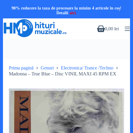
90% reducere la taxa de procesare la minim 4 articole în coș!
Detalii
aici.
Sari
la
0,00
lei
Coș
conținut
de
cumpărături
Prima pagină
Genuri
Electronica/ Trance /Techno
Madonna – True Blue – Disc VINIL MAXI 45 RPM EX