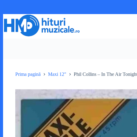
Sari
la
conținut
Prima pagină
Maxi 12"
Phil Collins – In The Air To