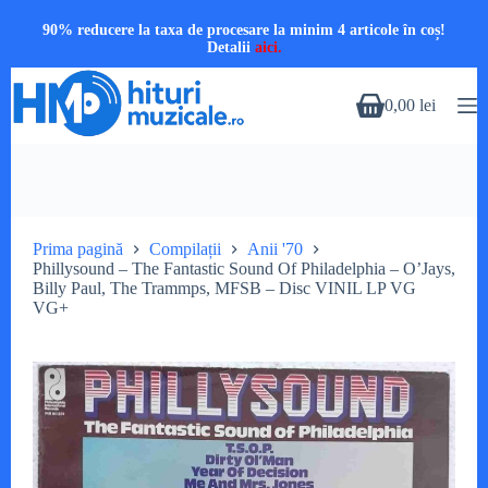
90% reducere la taxa de procesare la minim 4 articole în coș!
Detalii
aici.
Sari
la
0,00
lei
Coș
conținut
de
cumpărături
Prima pagină
Compilații
Anii '70
Phillysound – The Fantastic Sound Of Philadelphia – O’Jays,
Billy Paul, The Trammps, MFSB – Disc VINIL LP VG
VG+