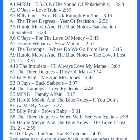
A1 MFSB – T.S.O.P. (The Sound Of Philadelphia) – 3:43
A2 O’Jays – Love Train – 2:59
A3 Billy Paul – Am I Black Enough For You – 3:19
A4 The Three Degrees – Year Of Decision – 2:52
A5 Harold Melvin And The Blue Notes – Satisfaction
Guaranteed – 3:28
A6 O’Jays – For The Love Of Money – 3:45
A7 Johnny Williams – Slow Motion – 2:57
A8 The Trammps – Where Do We Go From Here – 3:45
A9 Harold Melvin And The Blue Notes – The Love I Lost
(Pt. 1) – 3:35
A10 The Intruders – I’ll Always Love My Mama – 3:04
B1 The Three Degrees – Dirty Ol’ Man – 3:14
B2 Billy Paul – Me And Mrs. Jones – 4:42
B3 O’Jays – Back Stabbers – 3:07
B4 The Trammps – Love Epidemic – 4:48
B5 MFSB – Family Affair – 2:17
B6 Harold Melvin And The Blue Notes – If You Don’t
Know Me By Now – 3:27
B7 Billy Paul – Brown Baby – 3:01
B8 The Three Degrees – When Will I See You Again – 2:58
B9 Harold Melvin And The Blue Notes – The Love I Lost
(Pt. 2) – 2:56
B10 O’Jays – Put Your Hands Together – 4:07
Evaluarea stării discului specificată in titlu se referă la discul