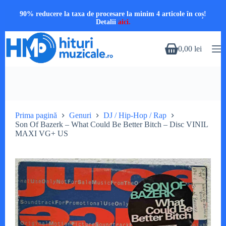
90% reducere la taxa de procesare la minim 4 articole în coș!
Detalii
aici.
Sari
la
0,00
lei
Coș
conținut
de
cumpărături
Prima pagină
Genuri
DJ / Hip-Hop / Rap
Son Of Bazerk – What Could Be Better Bitch – Disc VINIL
MAXI VG+ US