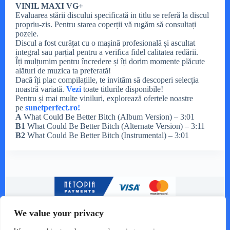
VINIL MAXI VG+
Evaluarea stării discului specificată in titlu se referă la discul
propriu-zis. Pentru starea coperții vă rugăm să consultați
pozele.
Discul a fost curățat cu o mașină profesională și ascultat
integral sau parțial pentru a verifica fidel calitatea redării.
Îți mulțumim pentru încredere și îți dorim momente plăcute
alături de muzica ta preferată!
Dacă îți plac compilațiile, te invităm să descoperi selecția
noastră variată.
Vezi
toate titlurile disponibile!
Pentru și mai multe viniluri, explorează ofertele noastre
pe
sunetperfect.ro!
A
What Could Be Better Bitch (Album Version) – 3:01
B1
What Could Be Better Bitch (Alternate Version) – 3:11
B2
What Could Be Better Bitch (Instrumental) – 3:01
We value your privacy